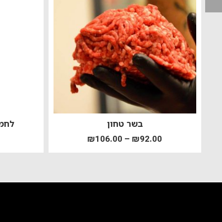
בשר טחון
לחמנ
₪
106.00
–
₪
92.00