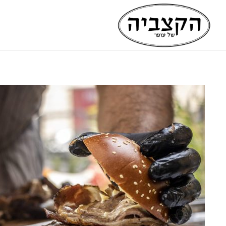
שִׂים
לֵב:
בְּאֲתָר
זֶה
מֻפְעֶלֶת
מַעֲרֶכֶת
נָגִישׁ
בִּקְלִיק
הַמְּסַיַּעַת
לִנְגִישׁוּת
הָאֲתָר.
לְחַץ
Control-
F11