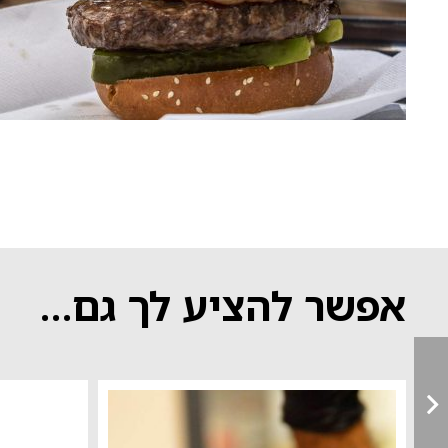
לְהַתְאָמַת
הָאֲתָר
לְעִוְורִים
הַמִּשְׁתַּמְּשִׁים
בְּתוֹכְנַת
קוֹרֵא־מָסָךְ;
לְחַץ
Control-
F10
לִפְתִיחַת
אפשר להציע לך גם…
תַּפְרִיט
נְגִישׁוּת.