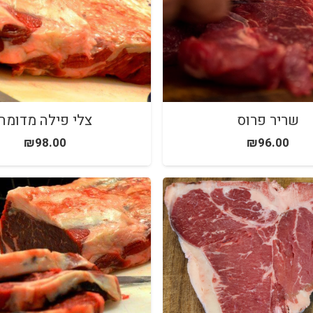
שריר פרוס
צלי פילה מדומה
₪
98.00
₪
96.00