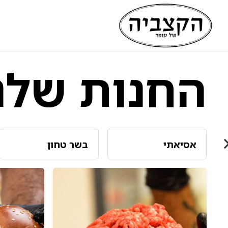
שִׂים
לֵב:
בְּאֲתָר
זֶה
החנות שלנ
מֻפְעֶלֶת
מַעֲרֶכֶת
נָגִישׁ
בִּקְלִיק
הַמְּסַיַּעַת
אסיאתי
בשר טחון
לִנְגִישׁוּת
הָאֲתָר.
לְחַץ
Control-
F11