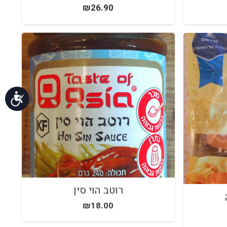
₪
26.90
נגי
רוטב הוי סין
₪
18.00