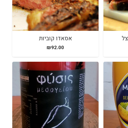
צל
אסאדו קוביות
₪
92.00