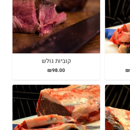
קוביות גולש
₪
98.00
₪