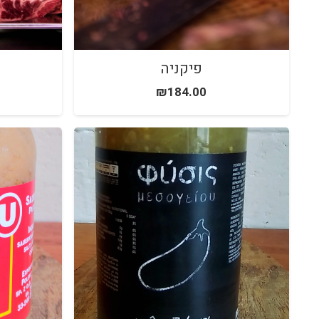
פיקניה
₪
184.00