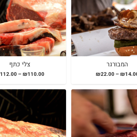
המבורגר
צלי כתף
112.00
–
₪
110.00
₪
22.00
–
₪
14.0