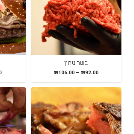
לְהַתְאָמַת
הָאֲתָר
לְעִוְורִים
הַמִּשְׁתַּמְּשִׁים
בְּתוֹכְנַת
קוֹרֵא־מָסָךְ;
לְחַץ
בשר טחון
Control-
0
₪
106.00
–
₪
92.00
F10
לִפְתִיחַת
תַּפְרִיט
נְגִישׁוּת.